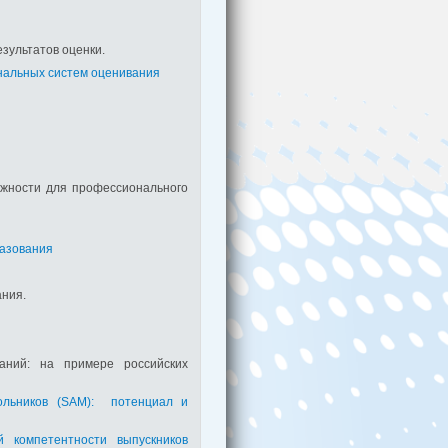
езультатов оценки.
нальных систем оценивания
ожности для профессионального
разования
ания.
аний: на примере российских
ольников (SAM): потенциал и
 компетентности выпускников