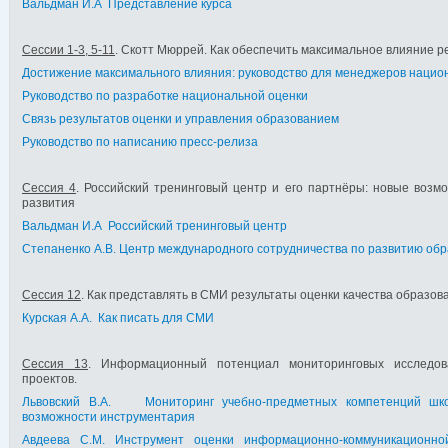
Вальдман И.А Представление курса
Сессии 1-3, 5-11
. Скотт Мюррей. Как обеспечить максимальное влияние р
Достижение максимального влияния: руководство для менеджеров нацио
Руководство по разработке национальной оценки
Связь результатов оценки и управления образованием
Руководство по написанию пресс-релиза
Сессия 4
. Российский тренинговый центр и его партнёры: новые возм
развития
Вальдман И.А Российский тренинговый центр
Степаненко А.В. Центр международного сотрудничества по развитию об
Сессия 12
. Как представлять в СМИ результаты оценки качества образов
Курская А.А. Как писать для СМИ
Сессия 1
3
. Информационный потенциал мониторинговых исследов
проектов.
Львовский В.А. Мониторинг учебно-предметных компетенций шк
возможности инструментария
Авдеева С.М. Инструмент оценки информационно-коммуникационной