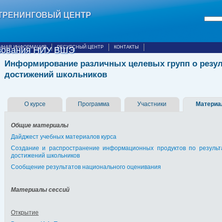
ТРЕНИНГОВЫЙ ЦЕНТР
ЧНАЯ ИНФОРМАЦИЯ
РЕСУРСНЫЙ ЦЕНТР
КОНТАКТЫ
азования НИУ ВШЭ
Информирование различных целевых групп о резул
достижений школьников
О курсе
Программа
Участники
Матери
Общие материалы
Дайджест учебных материалов курса
Создание и распространение информационных продуктов по результ
достижений школьников
Сообщение результатов национального оценивания
Материалы сессий
Открытие