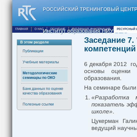
РОССИЙСКИЙ ТРЕНИНГОВЫЙ ЦЕНТ
ГЛАВНАЯ
О НАС
ОБУЧЕНИЕ
ПУБЛИЧНАЯ ИНФОРМАЦИЯ
РЕСУРСНЫЙ 
Институт образования НИУ ВШЭ
Заседание 7.
В этом разделе
компетенций
Публикации
Учебные материалы
6 декабря 2012 г
основы оценки 
Методологические
образования.
семинары по ОКО
На семинаре были
Банк данных по оценке
качества образования
«Разработка 
показатель эф
Полезные ссылки
школе»
.
Цукерман Галин
ведущий научны