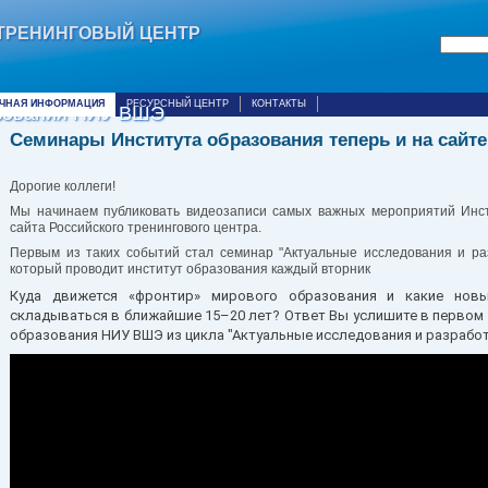
ТРЕНИНГОВЫЙ ЦЕНТР
ИЧНАЯ ИНФОРМАЦИЯ
РЕСУРСНЫЙ ЦЕНТР
КОНТАКТЫ
азования НИУ ВШЭ
Семинары Института образования теперь и на сайте
Дорогие коллеги!
Мы начинаем публиковать видеозаписи самых важных мероприятий Инст
сайта Российского тренингового центра.
Первым из таких событий стал семинар "Актуальные исследования и раз
который проводит институт образования каждый вторник
Куда движется «фронтир» мирового образования и какие нов
складываться в ближайшие 15–20 лет?
Ответ Вы услишите в первом 
образования НИУ ВШЭ из цикла "Актуальные исследования и разработ