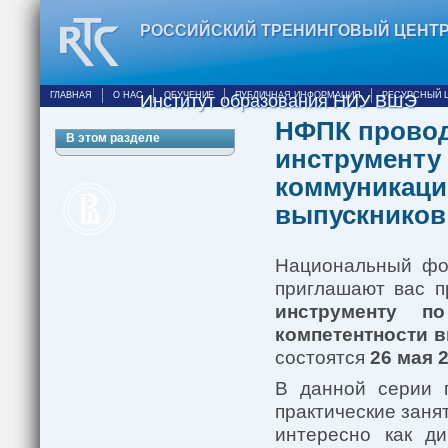
РОССИЙСКИЙ ТРЕНИНГОВЫЙ ЦЕНТ
ГЛАВНАЯ
О НАС
ОБУЧЕНИЕ
ПУБЛИЧНАЯ ИНФОРМАЦИЯ
РЕСУРСНЫЙ 
Институт образования НИУ ВШЭ
НФПК провод
В этом разделе
инструменту
коммуникаци
выпускников 
Национальный фо
приглашают вас п
инструменту по
компетентности 
состоятся
26 мая 2
В данной серии п
практические заня
интересно как ди