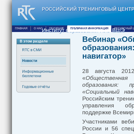
РОССИЙСКИЙ ТРЕНИНГОВЫЙ ЦЕНТ
ГЛАВНАЯ
О НАС
ОБУЧЕНИЕ
ПУБЛИЧНАЯ ИНФОРМАЦИЯ
РЕСУРСНЫЙ 
Институт образования НИУ ВШЭ
Вебинар «Об
В этом разделе
образования
RTC в СМИ
навигатор»
Новости
28 августа 201
Информационные
бюллетени
«
Общественная
образования:
Годовые отчёты
«Социальный нав
Российским трени
управления о
поддержке Всемирн
Участниками веб
России и 56 спец