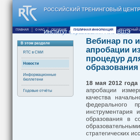
РОССИЙСКИЙ ТРЕНИНГОВЫЙ ЦЕНТ
ГЛАВНАЯ
О НАС
ОБУЧЕНИЕ
ПУБЛИЧНАЯ ИНФОРМАЦИЯ
РЕСУРСНЫЙ 
Институт образования НИУ ВШЭ
Вебинар по 
В этом разделе
апробации и
RTC в СМИ
процедур для
Новости
образования
Информационные
бюллетени
18 мая 2012
года
апробации измер
Годовые отчёты
качества начальн
федерального п
инструментария 
образования в с
образовательными
стратегических ис