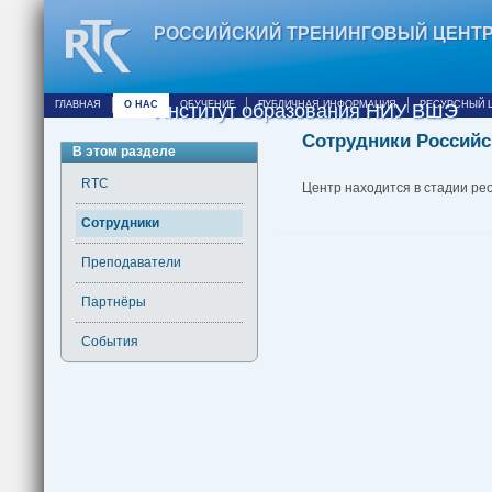
РОССИЙСКИЙ ТРЕНИНГОВЫЙ ЦЕНТ
ГЛАВНАЯ
О НАС
ОБУЧЕНИЕ
ПУБЛИЧНАЯ ИНФОРМАЦИЯ
РЕСУРСНЫЙ 
Институт образования НИУ ВШЭ
Сотрудники Российс
В этом разделе
RTC
Центр находится в стадии ре
Сотрудники
Преподаватели
Партнёры
События